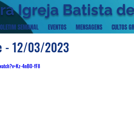
ra Igreja Batista d
OLETIM SEMANAL
EVENTOS
MENSAGENS
CULTOS G
e - 12/03/2023
/watch?v=Kz-4nBO-fF8