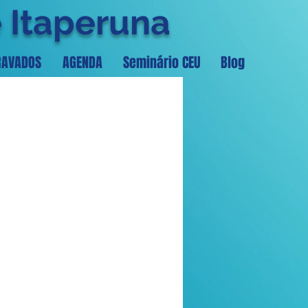
e Itaperuna
RAVADOS
AGENDA
Seminário CEU
Blog