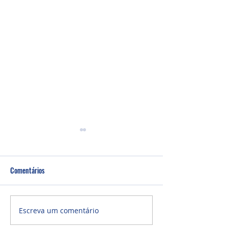
Comentários
Culto Noite - 26/0
Culto Noite - 02/08/2026
Escreva um comentário