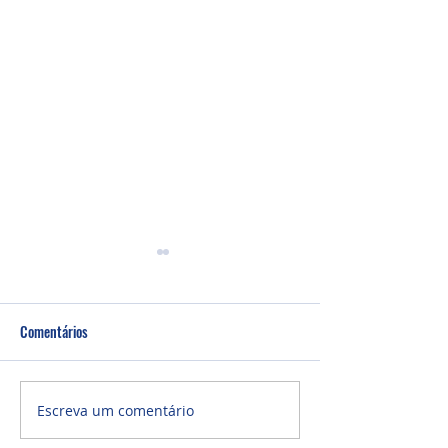
Comentários
Culto Noite - 26/0
Culto Noite - 02/08/2026
Escreva um comentário