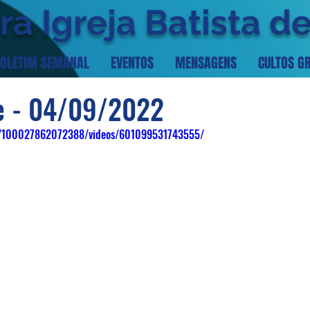
ra Igreja Batista d
OLETIM SEMANAL
EVENTOS
MENSAGENS
CULTOS G
te - 04/09/2022
m/100027862072388/videos/601099531743555/