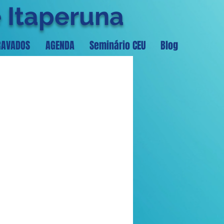
e Itaperuna
RAVADOS
AGENDA
Seminário CEU
Blog