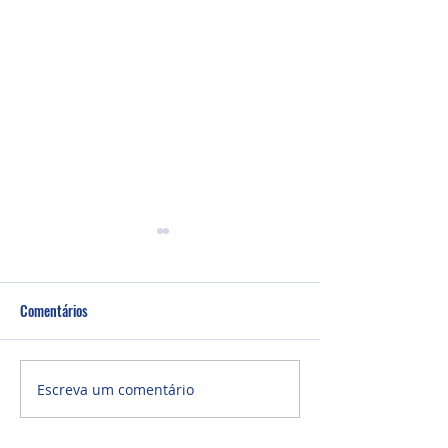
Comentários
Culto Noite - 26/0
Culto Noite - 02/08/2026
Escreva um comentário