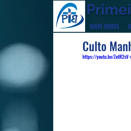
Primei
QUEM SOMOS
B
Culto Man
https://youtu.be/ZetR2sV