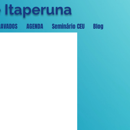
e Itaperuna
RAVADOS
AGENDA
Seminário CEU
Blog