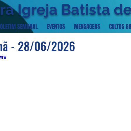
ra Igreja Batista d
OLETIM SEMANAL
EVENTOS
MENSAGENS
CULTOS G
hã - 28/06/2026
-wrw