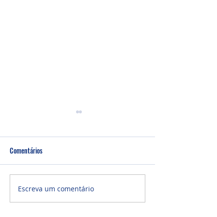
Comentários
Culto Noite - 26/0
Culto Noite - 02/08/2026
Escreva um comentário