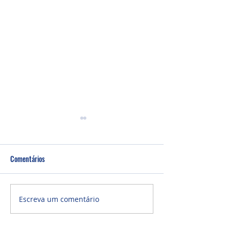
Comentários
Culto Noite - 26/0
Culto Noite - 02/08/2026
Escreva um comentário