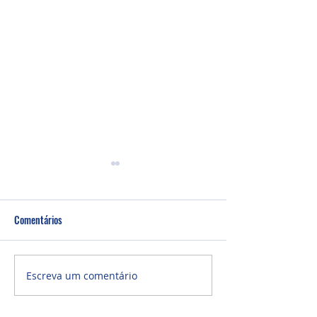
Comentários
Culto Noite - 26/0
Culto Noite - 02/08/2026
Escreva um comentário