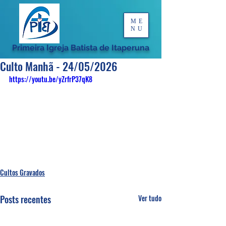
ME
NU
Primeira Igreja Batista de Itaperuna
Culto Manhã - 24/05/2026
https://youtu.be/yZrfrP37qK8
Cultos Gravados
Posts recentes
Ver tudo