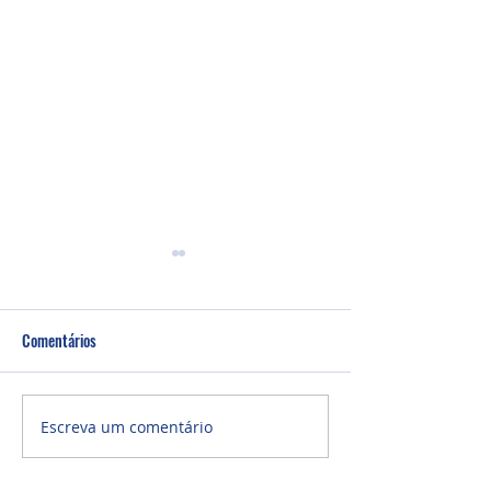
Comentários
Culto Noite - 26/0
Culto Noite - 02/08/2026
Escreva um comentário