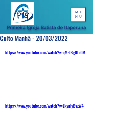
ME
NU
Primeira Igreja Batista de Itaperuna
Culto Manhã - 20/03/2022
https://www.youtube.com/watch?v=qM-JBgOtc0M
https://www.youtube.com/watch?v=ZkynIyBszW4