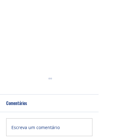
Comentários
Culto Noite - 26/0
Culto Noite - 02/08/2026
Escreva um comentário