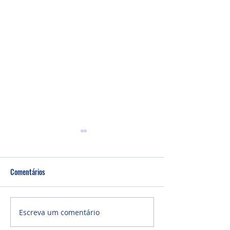
Comentários
Culto Noite - 26/0
Culto Noite - 02/08/2026
Escreva um comentário