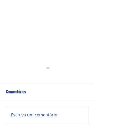
Comentários
Culto Noite - 26/0
Culto Noite - 02/08/2026
Escreva um comentário