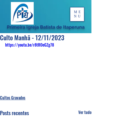
ME
NU
Primeira Igreja Batista de Itaperuna
Culto Manhã - 12/11/2023
https://youtu.be/r8tROeGZg78
Cultos Gravados
Posts recentes
Ver tudo