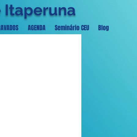
e Itaperuna
RAVADOS
AGENDA
Seminário CEU
Blog