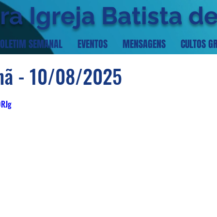
ra Igreja Batista d
OLETIM SEMANAL
EVENTOS
MENSAGENS
CULTOS G
hã - 10/08/2025
0RJg