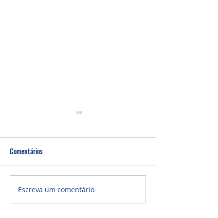
Comentários
Culto Noite - 26/0
Culto Noite - 02/08/2026
Escreva um comentário