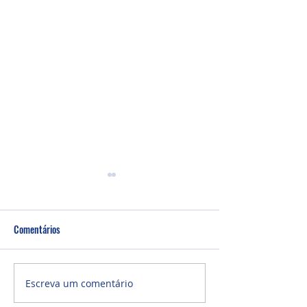
Comentários
Culto Noite - 26/0
Culto Noite - 02/08/2026
Escreva um comentário