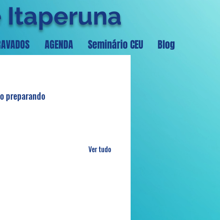
e Itaperuna
RAVADOS
AGENDA
Seminário CEU
Blog
ão preparando 
Ver tudo