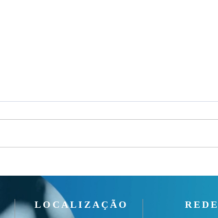
Um fardo leve!
Seman
LOCALIZAÇÃO
REDE