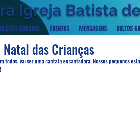
ra Igreja Batista d
OLETIM SEMANAL
EVENTOS
MENSAGENS
CULTOS G
 Natal das Crianças
am todos, vai ser uma cantata encantadora! Nossos pequenos est
!