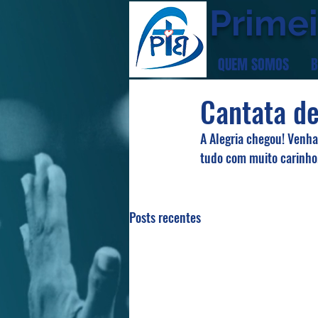
Primei
QUEM SOMOS
B
Cantata de
A Alegria chegou! Venh
tudo com muito carinho
Posts recentes