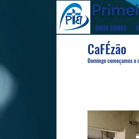
Primei
QUEM SOMOS
B
CaFÉzão
Domingo começamos o di