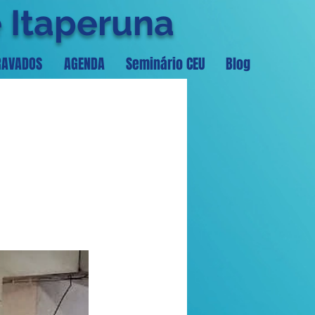
e Itaperuna
RAVADOS
AGENDA
Seminário CEU
Blog