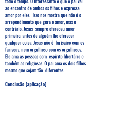
todo o tempo. O interessante é que o pai vai 
ao encontro de ambos os filhos e expressa 
amor por eles.  Isso nos mostra que não é o 
arrependimento que gera o amor, mas o 
contrário. Jesus  sempre ofereceu amor 
primeiro, antes de alguém lhe oferecer 
qualquer coisa. Jesus não é  farisaico com os 
fariseus, nem orgulhoso com os orgulhosos. 
Ele ama as pessoas com  espírito libertário e 
também as religiosas. O pai ama os dois filhos 
mesmo que sejam tão  diferentes. 
Conclusão (aplicação)
 Mas neste capítulo Jesus contou três 
parábolas. Um pastor perdeu uma ovelha, 
porém não  desistiu dela. Saiu a sua procura 
e quando achou deu uma grande festa. Uma 
mulher  perdeu uma moeda, mas procurou 