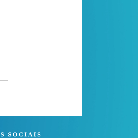
a de oração
S SOCIAIS