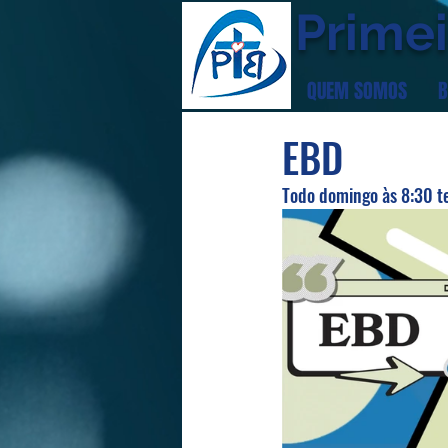
Primei
QUEM SOMOS
B
EBD
Todo domingo às 8:30 t