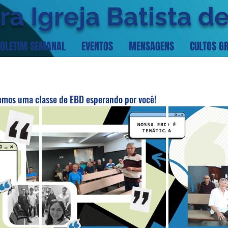
ra Igreja Batista d
OLETIM SEMANAL
EVENTOS
MENSAGENS
CULTOS G
emos uma classe de EBD esperando por você!