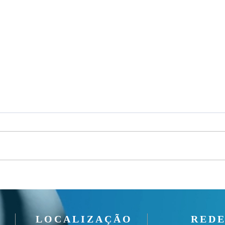
Um fardo leve!
Seman
LOCALIZAÇÃO
REDE