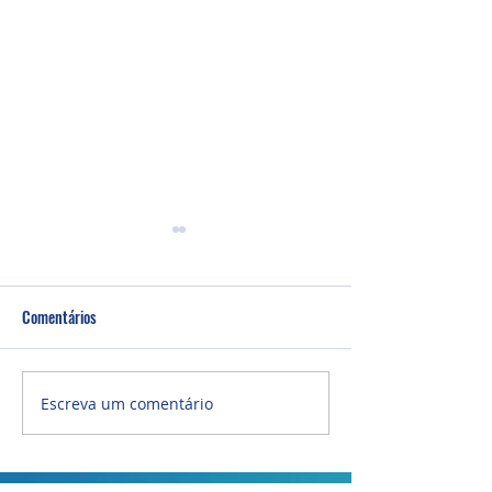
Comentários
Um fardo leve!
Semana de oração
Escreva um comentário